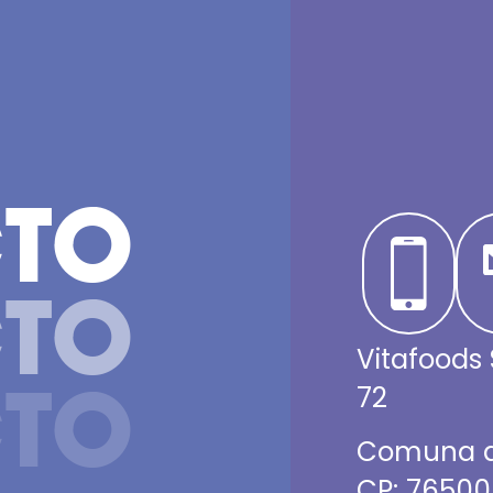
TO
TO
Vitafoods 
TO
72
Comuna de
CP: 76500