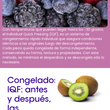
Con temperaturas que pueden llegar hasta los -30 grados,
el Individual Quick Freezing (IQF), es un sistema de
congelamiento rápido individual que asegura condiciones
idénticas a las originales luego del descongelamiento.
Cada pieza queda congelada de forma independiente,
conservando su forma, textura y propiedades. Con este
método, se minimiza el desperdicio y se descongela sólo lo
necesario.
Congelados
IQF: antes
y después,
las