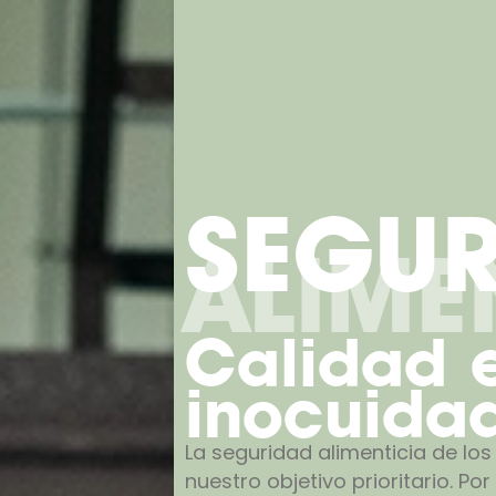
SEGU
ALIME
Calidad 
inocuida
La seguridad alimenticia de lo
nuestro objetivo prioritario. Po