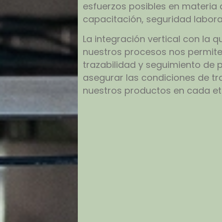
esfuerzos posibles en materia 
capacitación, seguridad laboral
La integración vertical con la
nuestros procesos nos permit
trazabilidad y seguimiento de p
asegurar las condiciones de t
nuestros productos en cada et